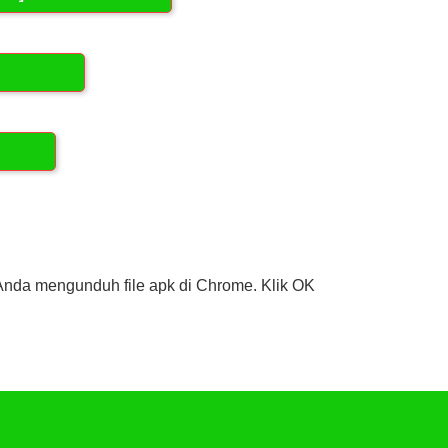
 Anda mengunduh file apk di Chrome. Klik OK