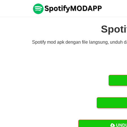
Spot
Spotify mod apk dengan file langsung, unduh da
UNDU