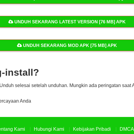
UNDUH SEKARANG LATEST VERSION [76 MB] APK
UNDUH SEKARANG MOD APK [75 MB] APK
install?
n Unduh selesai setelah unduhan. Mungkin ada peringatan saat
percayaan Anda
entang Kami
Hubungi Kami
Kebijakan Pribadi
DMCA