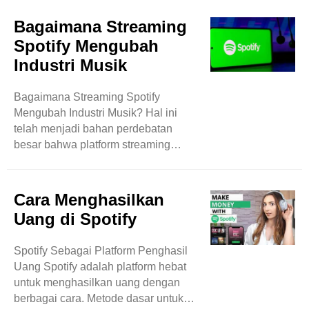
pengguna harus menghadapi
keterbatasan. Oleh karena itu, sangat
Bagaimana Streaming
bermanfaat untuk menggunakan
Spotify Mengubah
paket premium untuk memperluas
Industri Musik
jangkauan penuh ke platform musik
ini. Spotify Premium memiliki banyak
Bagaimana Streaming Spotify
paket berlangganan. Harga dan fitur
Mengubah Industri Musik? Hal ini
yang ditawarkan mungkin berbeda
telah menjadi bahan perdebatan
dari satu negara ke negara lain. Ada
besar bahwa platform streaming
rencana dasar satu ..
musik merevolusi selera musik
masyarakat dan sangat berdampak
pada industri musik. Di masa lalu,
Cara Menghasilkan
rekaman musik, kaset audio, dan
Uang di Spotify
album musik merupakan cara umum
untuk menikmati musik. Namun pada
Spotify Sebagai Platform Penghasil
awal tahun 2000-an, industri musik
Uang Spotify adalah platform hebat
didigitalkan oleh streaming musik. Di
untuk menghasilkan uang dengan
sini kita akan membahas 5 cara
berbagai cara. Metode dasar untuk
utama bagaimana streaming telah