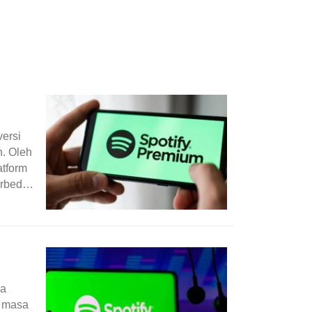
versi
n. Oleh
atform
erbeda
wa
i masa