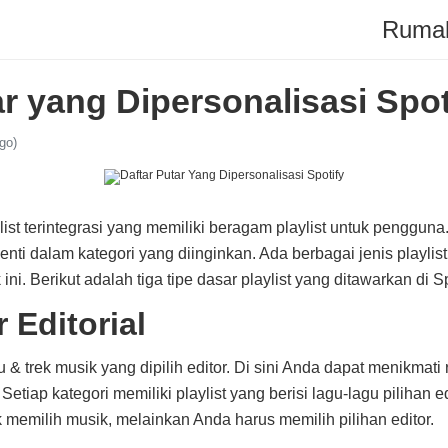
Ruma
ar yang Dipersonalisasi Spot
go)
aylist terintegrasi yang memiliki beragam playlist untuk penggun
nti dalam kategori yang diinginkan. Ada berbagai jenis playlist
ni. Berikut adalah tiga tipe dasar playlist yang ditawarkan di Sp
 Editorial
agu & trek musik yang dipilih editor. Di sini Anda dapat menikmat
Setiap kategori memiliki playlist yang berisi lagu-lagu pilihan ed
 memilih musik, melainkan Anda harus memilih pilihan editor.