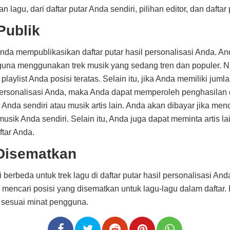
gu, dari daftar putar Anda sendiri, pilihan editor, dan daftar p
Publik
da mempublikasikan daftar putar hasil personalisasi Anda. A
guna menggunakan trek musik yang sedang tren dan populer. N
playlist Anda posisi teratas. Selain itu, jika Anda memiliki ju
l personalisasi Anda, maka Anda dapat memperoleh penghasilan
 Anda sendiri atau musik artis lain. Anda akan dibayar jika m
musik Anda sendiri. Selain itu, Anda juga dapat meminta artis
ftar Anda.
 Disematkan
berbeda untuk trek lagu di daftar putar hasil personalisasi A
mencari posisi yang disematkan untuk lagu-lagu dalam daftar.
sesuai minat pengguna.