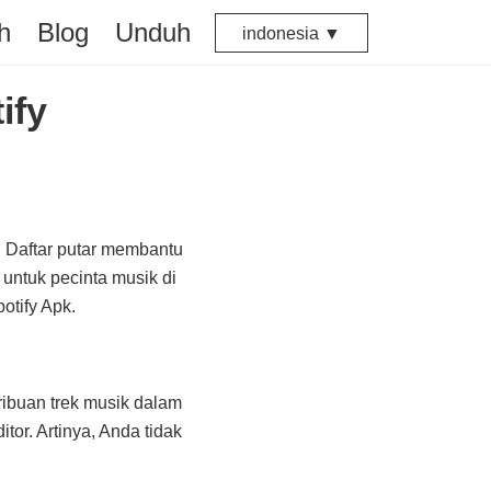
h
Blog
Unduh
indonesia ▼
ify
a. Daftar putar membantu
 untuk pecinta musik di
otify Apk.
i ribuan trek musik dalam
itor. Artinya, Anda tidak