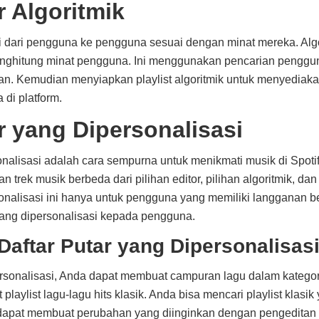
r Algoritmik
asi dari pengguna ke pengguna sesuai dengan minat mereka. Algo
ghitung minat pengguna. Ini menggunakan pencarian pengguna
an. Kemudian menyiapkan playlist algoritmik untuk menyediaka
di platform.
r yang Dipersonalisasi
onalisasi adalah cara sempurna untuk menikmati musik di Spotify
rek musik berbeda dari pilihan editor, pilihan algoritmik, dan 
rsonalisasi ini hanya untuk pengguna yang memiliki langganan be
 yang dipersonalisasi kepada pengguna.
Daftar Putar yang Dipersonalisas
ersonalisasi, Anda dapat membuat campuran lagu dalam kategor
laylist lagu-lagu hits klasik. Anda bisa mencari playlist klasi
dapat membuat perubahan yang diinginkan dengan pengeditan y