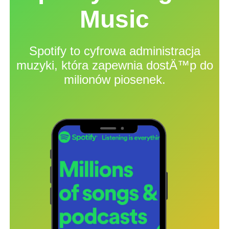
Music
Spotify to cyfrowa administracja
muzyki, która zapewnia dostÄ™p do
milionów piosenek.