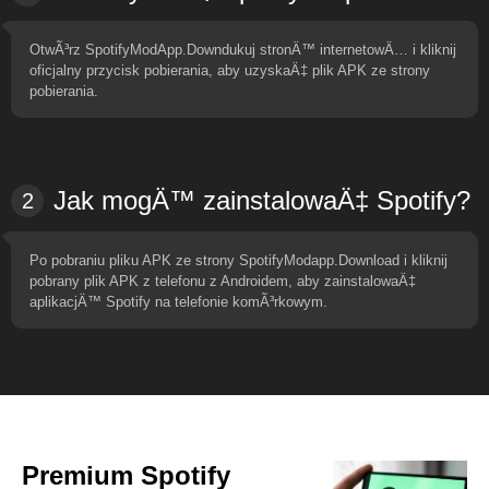
OtwÃ³rz SpotifyModApp.Downdukuj stronÄ™ internetowÄ… i kliknij
oficjalny przycisk pobierania, aby uzyskaÄ‡ plik APK ze strony
pobierania.
Jak mogÄ™ zainstalowaÄ‡ Spotify?
2
Po pobraniu pliku APK ze strony SpotifyModapp.Download i kliknij
pobrany plik APK z telefonu z Androidem, aby zainstalowaÄ‡
aplikacjÄ™ Spotify na telefonie komÃ³rkowym.
Premium Spotify