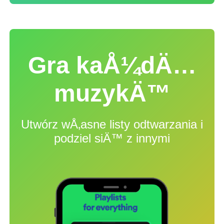
Gra kaÅ¼dÄ…
muzykÄ™
Utwórz wÅ‚asne listy odtwarzania i
podziel siÄ™ z innymi