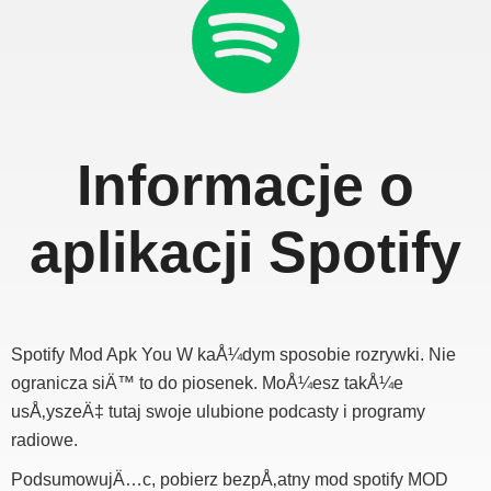
Informacje o
aplikacji Spotify
Spotify Mod Apk You W kaÅ¼dym sposobie rozrywki. Nie
ogranicza siÄ™ to do piosenek. MoÅ¼esz takÅ¼e
usÅ‚yszeÄ‡ tutaj swoje ulubione podcasty i programy
radiowe.
PodsumowujÄ…c, pobierz bezpÅ‚atny mod spotify MOD