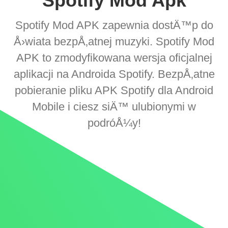
Spotify Mod Apk
Spotify Mod APK zapewnia dostÄ™p do
Å›wiata bezpÅ‚atnej muzyki. Spotify Mod
APK to zmodyfikowana wersja oficjalnej
aplikacji na Androida Spotify. BezpÅ‚atne
pobieranie pliku APK Spotify dla Android
Mobile i ciesz siÄ™ ulubionymi w
podróÅ¼y!